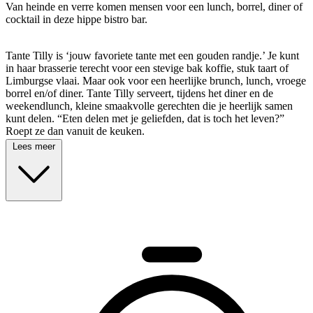
Van heinde en verre komen mensen voor een lunch, borrel, diner of
cocktail in deze hippe bistro bar.
Tante Tilly is ‘jouw favoriete tante met een gouden randje.’ Je kunt
in haar brasserie terecht voor een stevige bak koffie, stuk taart of
Limburgse vlaai. Maar ook voor een heerlijke brunch, lunch, vroege
borrel en/of diner. Tante Tilly serveert, tijdens het diner en de
weekendlunch, kleine smaakvolle gerechten die je heerlijk samen
kunt delen. “Eten delen met je geliefden, dat is toch het leven?”
Roept ze dan vanuit de keuken.
Lees meer
The Big Family Group Cadeaukaart is 2 jaar geldig en op te
waarderen van €20 tot €150.