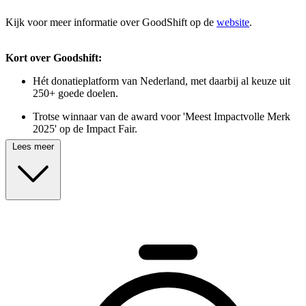
Kijk voor meer informatie over GoodShift op de
website
.
Kort over Goodshift:
Hét donatieplatform van Nederland, met daarbij al keuze uit
250+ goede doelen.
Trotse winnaar van de award voor 'Meest Impactvolle Merk
2025' op de Impact Fair.
Lees meer
Voor en door goede doelen, met in de stuurgroep o.a. KWF,
Rode Kruis, KiKa, War Child.
Wij zijn een stichting en not-for-profit, 100% van de donatie
gaat naar het goede doel.
We hebben als eerste donatieplatform de erkenning van het
CBF.
Onze missie: Geven weer leuk maken
We willen van elk geefmoment een goede ervaring maken. Voor jou