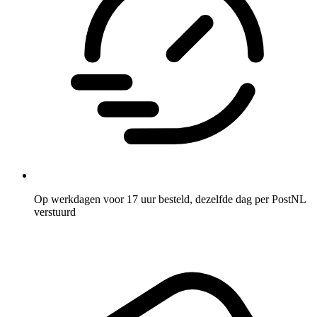
als donateur én voor de goede doelen die je hart raken. Want als
geven inspireert in plaats van als een verplichting voelt, ontstaat er
echte magie. Die magie versterkt de band tussen jou en de missies
die je steunt. En dát maakt het verschil.
De GoodShift Donatiebon is op te waarderen tussen de € 20,- en €
150,- en is 2 jaar geldig.
Op werkdagen voor 17 uur besteld, dezelfde dag per PostNL
verstuurd